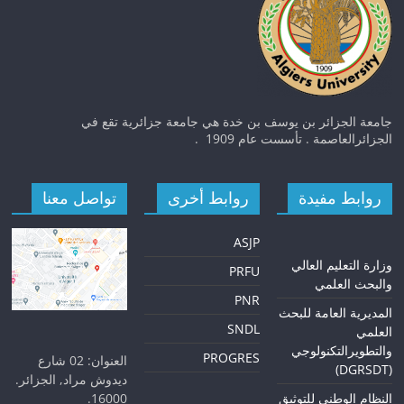
جامعة الجزائر بن يوسف بن خدة هي جامعة جزائرية تقع في
الجزائرالعاصمة . تأسست عام 1909 .
روابط مفيدة
روابط أخرى
تواصل معنا
ASJP
و
زارة التعليم العالي
PRFU
والبحث العلمي
PNR
المديرية العامة للبحث
SNDL
العلمي
والتطويرالتكنولوجي
PROGRES
العنوان: 02 شارع
(DGRSDT)
ديدوش مراد, الجزائر.
16000.
النظام الوطني للتوثيق