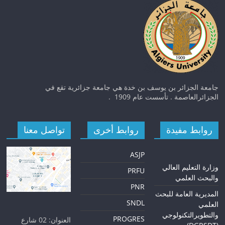
جامعة الجزائر بن يوسف بن خدة هي جامعة جزائرية تقع في
الجزائرالعاصمة . تأسست عام 1909 .
روابط مفيدة
روابط أخرى
تواصل معنا
ASJP
و
زارة التعليم العالي
PRFU
والبحث العلمي
PNR
المديرية العامة للبحث
SNDL
العلمي
والتطويرالتكنولوجي
PROGRES
العنوان: 02 شارع