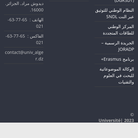
(DGRSDT)
ديدوش مراد, الجزائر.
16000.
النظام الوطني للتوثيق
عبر النت SNDL
الهاتف : 65-77-63-
021
المركز الوطني
للطاقات المتجددة
الفاكس : 65-77-63-
021
الجريدة الرسمية –
JORADP
contact@univ_alge
r.dz
برنامج Erasmus+
الوكالة الموضوعاتية
للبحث في العلوم
والتقنيات
©
2023 |Université
D'Alger 1