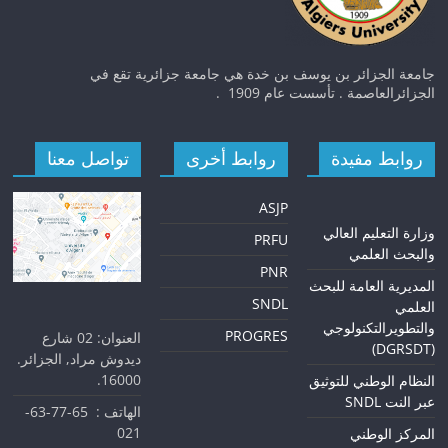
جامعة الجزائر بن يوسف بن خدة هي جامعة جزائرية تقع في
الجزائرالعاصمة . تأسست عام 1909 .
روابط مفيدة
روابط أخرى
تواصل معنا
ASJP
و
زارة التعليم العالي
PRFU
والبحث العلمي
PNR
المديرية العامة للبحث
SNDL
العلمي
والتطويرالتكنولوجي
PROGRES
العنوان: 02 شارع
(DGRSDT)
ديدوش مراد, الجزائر.
16000.
النظام الوطني للتوثيق
عبر النت SNDL
الهاتف : 65-77-63-
021
المركز الوطني