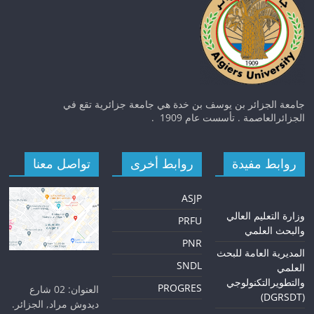
جامعة الجزائر بن يوسف بن خدة هي جامعة جزائرية تقع في
الجزائرالعاصمة . تأسست عام 1909 .
روابط مفيدة
روابط أخرى
تواصل معنا
ASJP
و
زارة التعليم العالي
PRFU
والبحث العلمي
PNR
المديرية العامة للبحث
SNDL
العلمي
والتطويرالتكنولوجي
PROGRES
العنوان: 02 شارع
(DGRSDT)
ديدوش مراد, الجزائر.