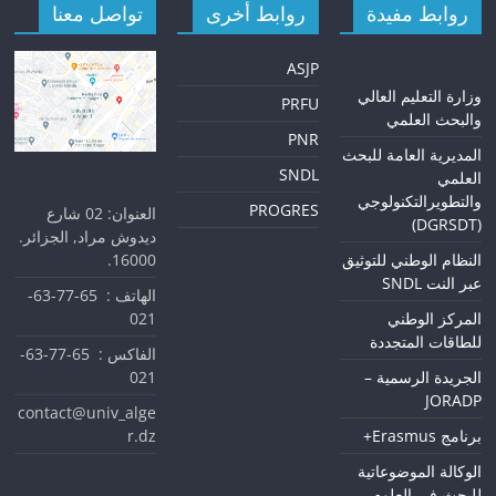
روابط مفيدة
روابط أخرى
تواصل معنا
ASJP
و
زارة التعليم العالي
PRFU
والبحث العلمي
PNR
المديرية العامة للبحث
SNDL
العلمي
والتطويرالتكنولوجي
PROGRES
العنوان: 02 شارع
(DGRSDT)
ديدوش مراد, الجزائر.
16000.
النظام الوطني للتوثيق
عبر النت SNDL
الهاتف : 65-77-63-
021
المركز الوطني
للطاقات المتجددة
الفاكس : 65-77-63-
021
الجريدة الرسمية –
JORADP
contact@univ_alge
r.dz
برنامج Erasmus+
الوكالة الموضوعاتية
للبحث في العلوم