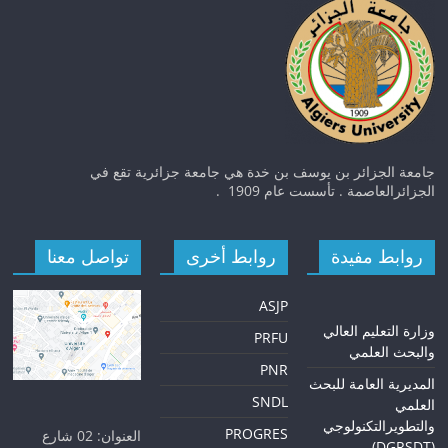
جامعة الجزائر بن يوسف بن خدة هي جامعة جزائرية تقع في
الجزائرالعاصمة . تأسست عام 1909 .
روابط مفيدة
روابط أخرى
تواصل معنا
ASJP
و
زارة التعليم العالي
PRFU
والبحث العلمي
PNR
المديرية العامة للبحث
SNDL
العلمي
والتطويرالتكنولوجي
PROGRES
العنوان: 02 شارع
(DGRSDT)