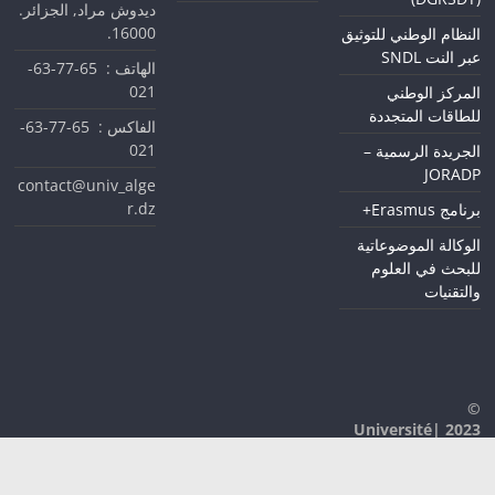
ديدوش مراد, الجزائر.
16000.
النظام الوطني للتوثيق
عبر النت SNDL
الهاتف : 65-77-63-
021
المركز الوطني
للطاقات المتجددة
الفاكس : 65-77-63-
021
الجريدة الرسمية –
JORADP
contact@univ_alge
r.dz
برنامج Erasmus+
الوكالة الموضوعاتية
للبحث في العلوم
والتقنيات
©
2023 |Université
D'Alger 1