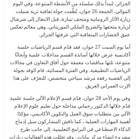
الجزائر، لتبدأ بذلك سلسلة من الأنشطة المتنوعة. وفي اليوم
الموالي، الجمعة 26 جوان، نُظّمت جولة ثقافية ثرية شملت
زيارة الآثار الرومانية ومتحف تيبازة، قبل الانتقال إلى شرشال
لزيارة متحفها والضريح الملكي الموريتاني، وهي معالم تعكس
عمق الحضارات المتعاقبة التي عرفتها الجزائر.
أما يوم السبت 27 جوان، فقد قدّم قسم الرياضيات جلسة
أكاديمية عرض خلالها أساتذة القسم مداخلات علمية وأبحاثًا
متنوعة، تلتها مناقشات معمقة حول آفاق التعاون في مجالات
الرياضيات التطبيقية. وفي الفترة المسائية، قام الوفد بجولة
إلى القصبة رفقة مرشد سياحي متخصص، للتعرّف على هذا
الإرث العمراني العريق.
وفي يوم الأحد 28 جوان، قدّم قسم الإعلام الآلي جلسة علمية
قدّم خلالها الدكتور رحماني مداخلة حول تعليم علوم الإعلام
الآلي بين متطلبات سوق العمل والتكوين الأكاديمي، مؤكدًا
أهمية المهارات العملية ، كما ناقش المشاركون سبل إدماج
الذكاء الاصطناعي في البرامج التعليمية، إلى جانب طرح
مشروع إنشاء مركز بيانات . وقد تخللت هذه الفعاليات زيارات