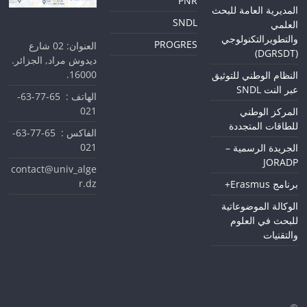
PNR
المديرية العامة للبحث
SNDL
العلمي
والتطويرالتكنولوجي
PROGRES
العنوان: 02 شارع
(DGRSDT)
ديدوش مراد, الجزائر.
16000.
النظام الوطني للتوثيق
عبر النت SNDL
الهاتف : 65-77-63-
021
المركز الوطني
للطاقات المتجددة
الفاكس : 65-77-63-
021
الجريدة الرسمية –
JORADP
contact@univ_alge
r.dz
برنامج Erasmus+
الوكالة الموضوعاتية
للبحث في العلوم
والتقنيات