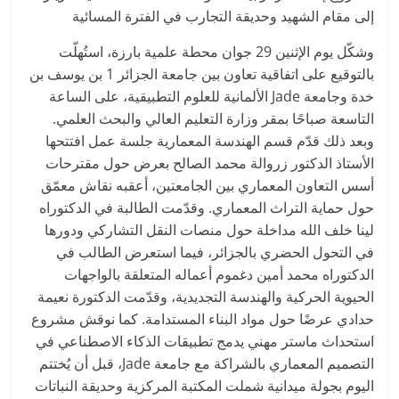
إلى مقام الشهيد وحديقة التجارب في الفترة المسائية
وشكّل يوم الإثنين 29 جوان محطة علمية بارزة، استُهلّت
بالتوقيع على اتفاقية تعاون بين جامعة الجزائر 1 بن يوسف بن
خدة وجامعة Jade الألمانية للعلوم التطبيقية، على الساعة
التاسعة صباحًا بمقر وزارة التعليم العالي والبحث العلمي.
وبعد ذلك قدّم قسم الهندسة المعمارية جلسة عمل افتتحها
الأستاذ الدكتور زروالة محمد الصالح بعرض حول مقترحات
أسس التعاون المعماري بين الجامعتين، أعقبه نقاش معمّق
حول حماية التراث المعماري. وقدّمت الطالبة في الدكتوراه
لينا خلف الله مداخلة حول منصات النقل التشاركي ودورها
في التحول الحضري بالجزائر، فيما استعرض الطالب في
الدكتوراه محمد أمين دغموم أعماله المتعلقة بالواجهات
الحيوية الحركية والهندسة التجديدية، وقدّمت الدكتورة نعيمة
حدادي عرضًا حول مواد البناء المستدامة. كما نوقش مشروع
استحداث ماستر مهني يدمج تطبيقات الذكاء الاصطناعي في
التصميم المعماري بالشراكة مع جامعة Jade، قبل أن يُختتم
اليوم بجولة ميدانية شملت المكتبة المركزية وحديقة النباتات