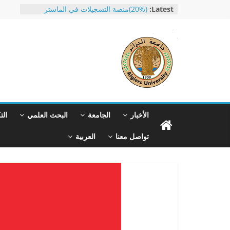
Ski
Latest:
(20%)منصة التسجيلات في الماستر
t
دورة تدريبية مفتوحة لحاملي بكالوريا
2026 الجدد
conten
جامعة الجزائر 1 بن يوسف بن خدة تحتفل
باختتام الموسم الجامعي 2025-2026
طلب التسجيل ببكالوريا غير مستعملة
جامعة
طلب إعادة إدماج بالنسبة للمنقطعين عن
الدراسة
الجزائر
الأخبار
الجامعة
البحث العلمي
الت
1
تواصل معنا
العربية
Université
d'Alger