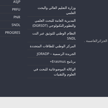
ASJP
و
زارة التعليم العالي والبحث
PRFU
العلمي
PNR
المديرية العامة للبحث العلمي
SNDL
والتطويرالتكنولوجي (DGRSDT)
PROGRES
النظام الوطني للتوثيق عبر النت
SNDL
لجزائرالعاصمة .
المركز الوطني للطاقات المتجددة
الجريدة الرسمية – JORADP
برنامج Erasmus+
الوكالة الموضوعاتية للبحث في
العلوم والتقنيات
© 2023 |Université D'Alger 1