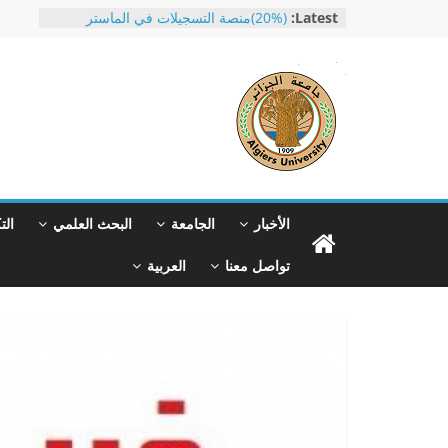
Ski
Latest:
(20%)منصة التسجيلات في الماستر
t
دورة تدريبية مفتوحة لحاملي بكالوريا
2026 الجدد
conten
جامعة الجزائر 1 بن يوسف بن خدة تحتفل
باختتام الموسم الجامعي 2025-2026
طلب التسجيل ببكالوريا غير مستعملة
جامعة
طلب إعادة إدماج بالنسبة للمنقطعين عن
الدراسة
الجزائر
الأخبار
الجامعة
البحث العلمي
الت
1
تواصل معنا
العربية
Université
d'Alger