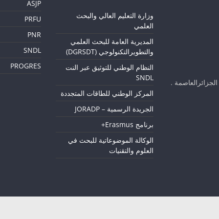
ASJP
و
زارة التعليم العالي والبحث
PRFU
العلمي
PNR
المديرية العامة للبحث العلمي
SNDL
والتطويرالتكنولوجي (DGRSDT)
PROGRES
النظام الوطني للتوثيق عبر النت
SNDL
لجزائرالعاصمة .
المركز الوطني للطاقات المتجددة
الجريدة الرسمية – JORADP
برنامج Erasmus+
الوكالة الموضوعاتية للبحث في
العلوم والتقنيات
© 2023 |Université D'Alger 1