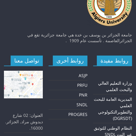
جامعة الجزائر بن يوسف بن خدة هي جامعة جزائرية تقع في
الجزائرالعاصمة . تأسست عام 1909 .
روابط مفيدة
روابط أخرى
تواصل معنا
ASJP
و
زارة التعليم العالي
PRFU
والبحث العلمي
PNR
المديرية العامة للبحث
SNDL
العلمي
والتطويرالتكنولوجي
PROGRES
العنوان: 02 شارع
(DGRSDT)
ديدوش مراد, الجزائر.
16000.
النظام الوطني للتوثيق
عبر النت SNDL