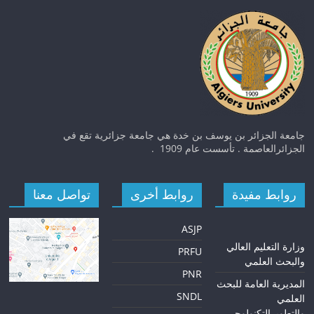
جامعة الجزائر بن يوسف بن خدة هي جامعة جزائرية تقع في
الجزائرالعاصمة . تأسست عام 1909 .
روابط مفيدة
روابط أخرى
تواصل معنا
ASJP
و
زارة التعليم العالي
PRFU
والبحث العلمي
PNR
المديرية العامة للبحث
SNDL
العلمي
والتطويرالتكنولوجي