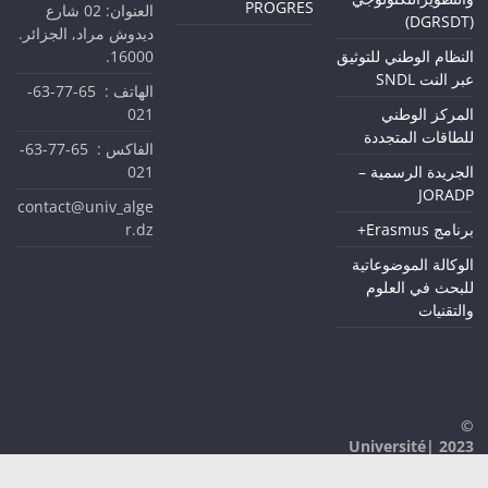
PROGRES
العنوان: 02 شارع
(DGRSDT)
ديدوش مراد, الجزائر.
16000.
النظام الوطني للتوثيق
عبر النت SNDL
الهاتف : 65-77-63-
021
المركز الوطني
للطاقات المتجددة
الفاكس : 65-77-63-
021
الجريدة الرسمية –
JORADP
contact@univ_alge
r.dz
برنامج Erasmus+
الوكالة الموضوعاتية
للبحث في العلوم
والتقنيات
©
2023 |Université
D'Alger 1