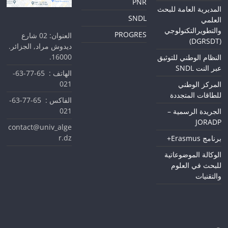
PNR
المديرية العامة للبحث
SNDL
العلمي
والتطويرالتكنولوجي
PROGRES
العنوان: 02 شارع
(DGRSDT)
ديدوش مراد, الجزائر.
16000.
النظام الوطني للتوثيق
عبر النت SNDL
الهاتف : 65-77-63-
021
المركز الوطني
للطاقات المتجددة
الفاكس : 65-77-63-
021
الجريدة الرسمية –
JORADP
contact@univ_alge
r.dz
برنامج Erasmus+
الوكالة الموضوعاتية
للبحث في العلوم
والتقنيات