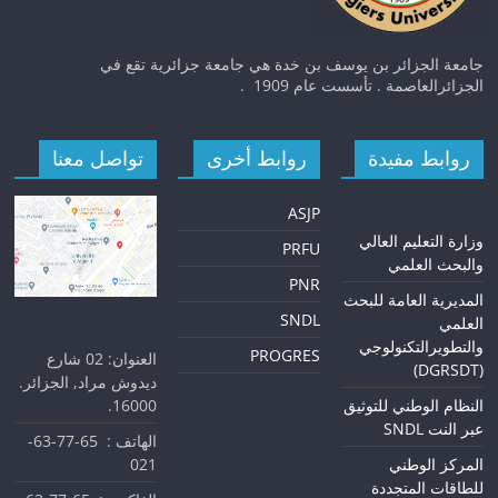
جامعة الجزائر بن يوسف بن خدة هي جامعة جزائرية تقع في
الجزائرالعاصمة . تأسست عام 1909 .
روابط مفيدة
روابط أخرى
تواصل معنا
ASJP
و
زارة التعليم العالي
PRFU
والبحث العلمي
PNR
المديرية العامة للبحث
SNDL
العلمي
والتطويرالتكنولوجي
PROGRES
العنوان: 02 شارع
(DGRSDT)
ديدوش مراد, الجزائر.
16000.
النظام الوطني للتوثيق
عبر النت SNDL
الهاتف : 65-77-63-
021
المركز الوطني
للطاقات المتجددة