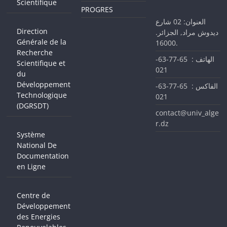
Scientifique
PROGRES
العنوان: 02 شارع
Direction
ديدوش مراد, الجزائر.
Générale de la
16000.
Recherche
الهاتف : 65-77-63-
Scientifique et
021
du
Développement
الفاكس : 65-77-63-
Technologique
021
(DGRSDT)
contact@univ_alge
r.dz
Système
National De
Documentation
en Ligne
Centre de
Développement
des Energies