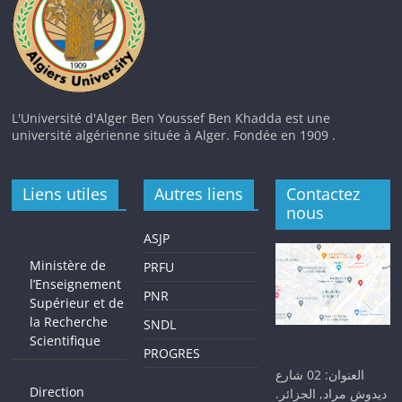
L'Université d'Alger Ben Youssef Ben Khadda est une
université algérienne située à Alger. Fondée en 1909 .
Liens utiles
Autres liens
Contactez
nous
ASJP
Ministère de
PRFU
l’Enseignement
PNR
Supérieur et de
la Recherche
SNDL
Scientifique
PROGRES
العنوان: 02 شارع
Direction
ديدوش مراد, الجزائر.