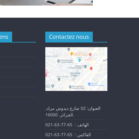
iens
Contactez nous
العنوان: 02 شارع ديدوش مراد,
الجزائر. 16000.
الهاتف : 65-77-63-021
الفاكس : 65-77-63-021