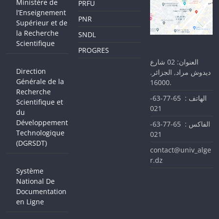
Ministère de
PRFU
l’Enseignement
PNR
Supérieur et de
la Recherche
SNDL
Scientifique
PROGRES
العنوان: 02 شارع
Direction
ديدوش مراد, الجزائر.
Générale de la
16000.
Recherche
الهاتف : 65-77-63-
Scientifique et
021
du
Développement
الفاكس : 65-77-63-
Technologique
021
(DGRSDT)
contact@univ_alge
r.dz
Système
National De
Documentation
en Ligne