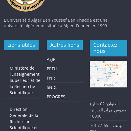
L'Université d'Alger Ben Youssef Ben Khadda est une
université algérienne située à Alger. Fondée en 1909 .
Liens utiles
Autres liens
Contactez
nous
ASJP
Ministère de
PRFU
l’Enseignement
PNR
Supérieur et de
la Recherche
SNDL
Scientifique
PROGRES
العنوان: 02 شارع
Direction
ديدوش مراد, الجزائر.
Générale de la
16000.
Recherche
الهاتف : 65-77-63-
Scientifique et