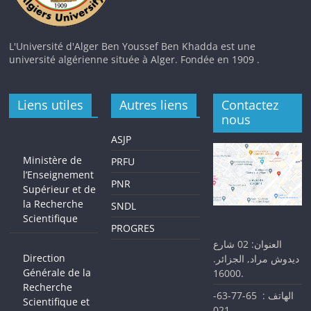
L'Université d'Alger Ben Youssef Ben Khadda est une
université algérienne située à Alger. Fondée en 1909 .
Liens utiles
Autres liens
Contactez
nous
ASJP
Ministère de
PRFU
l’Enseignement
PNR
Supérieur et de
la Recherche
SNDL
Scientifique
PROGRES
العنوان: 02 شارع
Direction
ديدوش مراد, الجزائر.
Générale de la
16000.
Recherche
الهاتف : 65-77-63-
Scientifique et
021