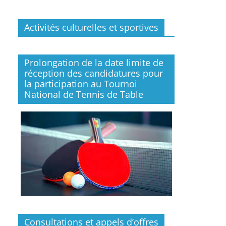
Activités culturelles et sportives
Prolongation de la date limite de
réception des candidatures pour
la participation au Tournoi
National de Tennis de Table
Consultations et appels d’offres