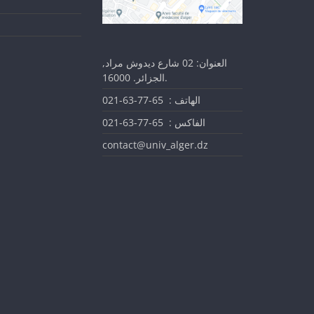
العنوان: 02 شارع ديدوش مراد,
الجزائر. 16000.
الهاتف : 65-77-63-021
الفاكس : 65-77-63-021
contact@univ_alger.dz